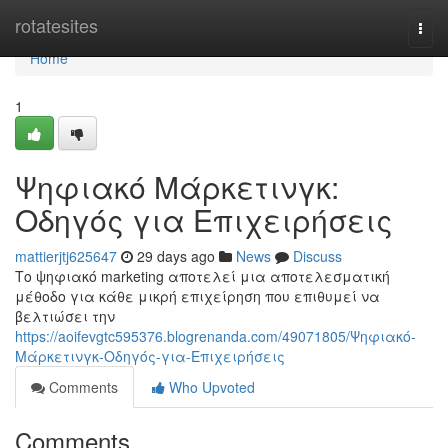
Home
rotatesites
Togg
navi
Home
1
Ψηφιακό Μάρκετινγκ:
Οδηγός για Επιχειρήσεις
mattierjtj625647
29 days ago
News
Discuss
Το ψηφιακό marketing αποτελεί μια αποτελεσματική
μέθοδο για κάθε μικρή επιχείρηση που επιθυμεί να
βελτιώσει την
https://aoifevgtc595376.blogrenanda.com/49071805/Ψηφιακό-
Μάρκετινγκ-Οδηγός-για-Επιχειρήσεις
Comments
Who Upvoted
Comments