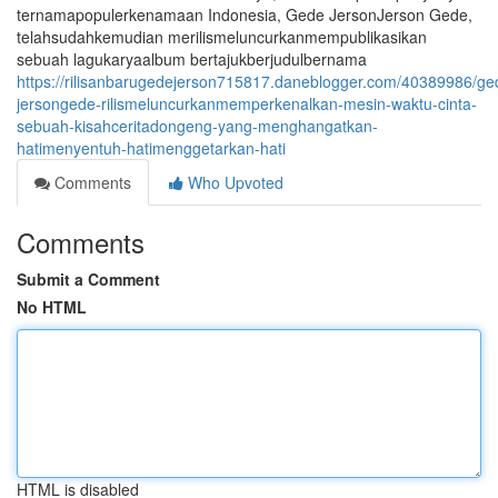
ternamapopulerkenamaan Indonesia, Gede JersonJerson Gede,
telahsudahkemudian merilismeluncurkanmempublikasikan
sebuah lagukaryaalbum bertajukberjudulbernama
https://rilisanbarugedejerson715817.daneblogger.com/40389986/ge
jersongede-rilismeluncurkanmemperkenalkan-mesin-waktu-cinta-
sebuah-kisahceritadongeng-yang-menghangatkan-
hatimenyentuh-hatimenggetarkan-hati
Comments
Who Upvoted
Comments
Submit a Comment
No HTML
HTML is disabled