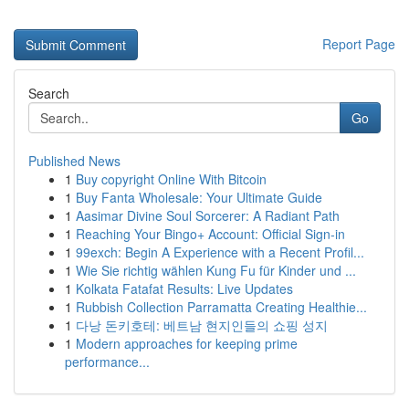
Report Page
Search
Go
Published News
1
Buy copyright Online With Bitcoin
1
Buy Fanta Wholesale: Your Ultimate Guide
1
Aasimar Divine Soul Sorcerer: A Radiant Path
1
Reaching Your Bingo+ Account: Official Sign-in
1
99exch: Begin A Experience with a Recent Profil...
1
Wie Sie richtig wählen Kung Fu für Kinder und ...
1
Kolkata Fatafat Results: Live Updates
1
Rubbish Collection Parramatta Creating Healthie...
1
다낭 돈키호테: 베트남 현지인들의 쇼핑 성지
1
Modern approaches for keeping prime
performance...