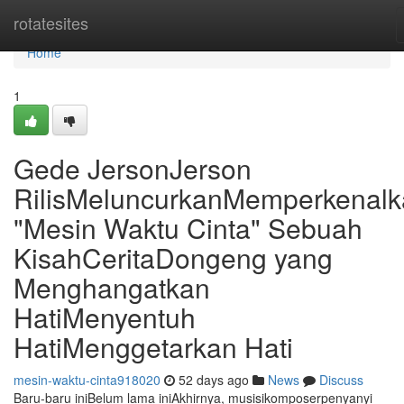
Home
rotatesites
Home
1
Gede JersonJerson
RilisMeluncurkanMemperkenal
"Mesin Waktu Cinta" Sebuah
KisahCeritaDongeng yang
Menghangatkan
HatiMenyentuh
HatiMenggetarkan Hati
mesin-waktu-cinta918020
52 days ago
News
Discuss
Baru-baru iniBelum lama iniAkhirnya, musisikomposerpenyanyi