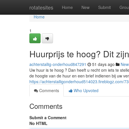
Home
rotatesites
Home
New
Submit
Grou
Home
1
Huurprijs te hoog? Dit zij
achterstallig-onderhoud847291
51 days ago
New
Uw huur is te hoog ? Dan heeft u recht om iets te stel
de hoogte van de huur en een brief indienen bij uw ve
https://achterstalligonderhoud514023.fireblogz.com/73
Comments
Who Upvoted
Comments
Submit a Comment
No HTML