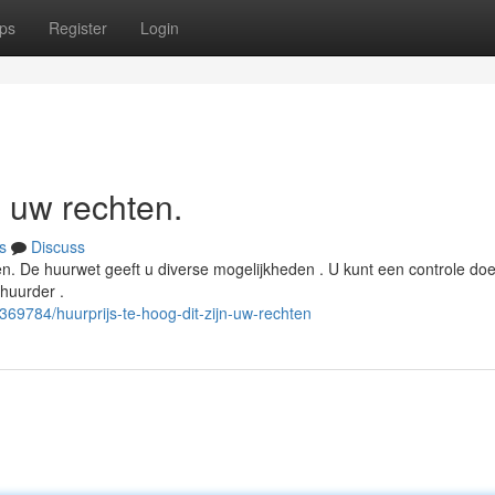
ps
Register
Login
n uw rechten.
s
Discuss
len. De huurwet geeft u diverse mogelijkheden . U kunt een controle do
rhuurder .
369784/huurprijs-te-hoog-dit-zijn-uw-rechten