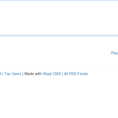
Rep
d
|
Top Users
| Made with
Kliqqi CMS
|
All RSS Feeds