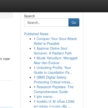
Search
Go
Published News
1
Conquer Your Gout Attack:
Relief is Possible
1
Aasimar Divine Soul
Sorcerer: A Radiant Path
1
Musik Yahudiym: Menggali
en naar
Akar dan Evolusi
1
Unlocking Profits: Your
Guide to Liquidation Pa...
1
{BMS Digital Safety:
Protecting Critical Infras...
1
Research Peptides: The
Comprehensive Guide
1
iptv maroc
1
ซอฟต์แวร์ AI สล็อต LG96:
ตรวจสอบ การเล่น เพิ่ม ...