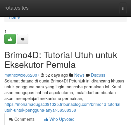
Home
rotatesites
Togg
navi
Home
1
Brimo4D: Tutorial Utuh untuk
Eksekutor Pemula
mathexwxe652087
52 days ago
News
Discuss
Selamat datang di dunia Brimo4D! Petunjuk ini dirancang khusus
untuk pengguna baru yang ingin mencoba permainan ini. Kami
akan mengupas hal-hal aspek utama, mulai dari pembuatan
akun, mempelajari mekanisme permainan,
https://mohamadugac391325.tribunablog.com/brimo4d-tutorial-
utuh-untuk-pengguna-anyar-56508358
Comments
Who Upvoted