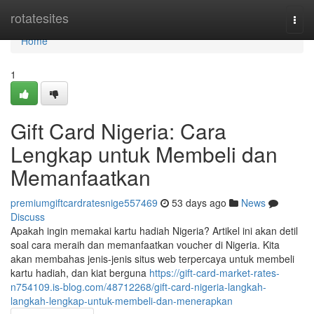
Home
rotatesites
Togg
navi
Home
1
Gift Card Nigeria: Cara
Lengkap untuk Membeli dan
Memanfaatkan
premiumgiftcardratesnige557469
53 days ago
News
Discuss
Apakah ingin memakai kartu hadiah Nigeria? Artikel ini akan detil
soal cara meraih dan memanfaatkan voucher di Nigeria. Kita
akan membahas jenis-jenis situs web terpercaya untuk membeli
kartu hadiah, dan kiat berguna
https://gift-card-market-rates-
n754109.is-blog.com/48712268/gift-card-nigeria-langkah-
langkah-lengkap-untuk-membeli-dan-menerapkan