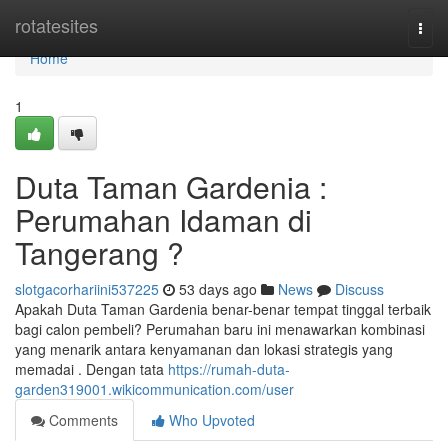
Home
rotatesites
Togg
navi
Home
1
Duta Taman Gardenia :
Perumahan Idaman di
Tangerang ?
slotgacorhariini537225
53 days ago
News
Discuss
Apakah Duta Taman Gardenia benar-benar tempat tinggal terbaik
bagi calon pembeli? Perumahan baru ini menawarkan kombinasi
yang menarik antara kenyamanan dan lokasi strategis yang
memadai . Dengan tata
https://rumah-duta-
garden319001.wikicommunication.com/user
Comments
Who Upvoted