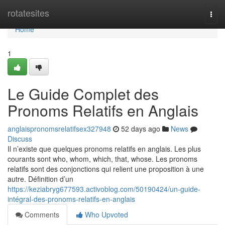
Home
rotatesites
Togg
navi
Home
1
Le Guide Complet des
Pronoms Relatifs en Anglais
anglaispronomsrelatifsex327948
52 days ago
News
Discuss
Il n’existe que quelques pronoms relatifs en anglais. Les plus
courants sont who, whom, which, that, whose. Les pronoms
relatifs sont des conjonctions qui relient une proposition à une
autre. Définition d’un
https://keziabryg677593.activoblog.com/50190424/un-guide-
intégral-des-pronoms-relatifs-en-anglais
Comments
Who Upvoted