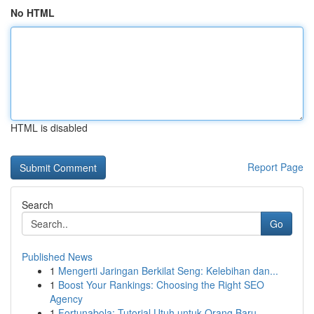
No HTML
HTML is disabled
Report Page
Search
Go
Published News
1
Mengerti Jaringan Berkilat Seng: Kelebihan dan...
1
Boost Your Rankings: Choosing the Right SEO
Agency
1
Fortunabola: Tutorial Utuh untuk Orang Baru