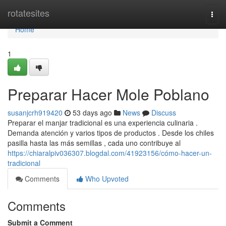
Home
rotatesites
Togg
navi
Home
1
Preparar Hacer Mole Poblano
susanjcrh919420
53 days ago
News
Discuss
Preparar el manjar tradicional es una experiencia culinaria .
Demanda atención y varios tipos de productos . Desde los chiles
pasilla hasta las más semillas , cada uno contribuye al
https://chiaralpiv036307.blogdal.com/41923156/cómo-hacer-un-
tradicional
Comments
Who Upvoted
Comments
Submit a Comment