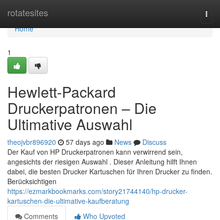
Home
rotatesites
Togg
navi
Home
1
Hewlett-Packard
Druckerpatronen – Die
Ultimative Auswahl
theojvbr896920
57 days ago
News
Discuss
Der Kauf von HP Druckerpatronen kann verwirrend sein,
angesichts der riesigen Auswahl . Dieser Anleitung hilft Ihnen
dabei, die besten Drucker Kartuschen für Ihren Drucker zu finden.
Berücksichtigen
https://ezmarkbookmarks.com/story21744140/hp-drucker-
kartuschen-die-ultimative-kaufberatung
Comments
Who Upvoted