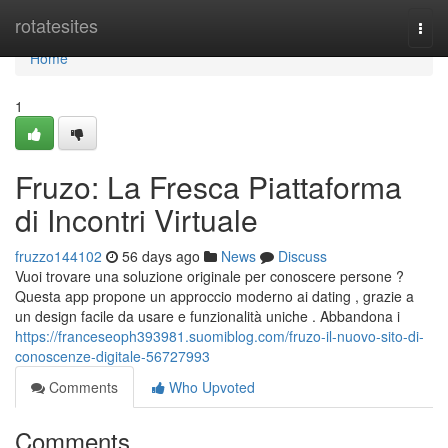
Home
rotatesites
Togg
navi
Home
1
Fruzo: La Fresca Piattaforma
di Incontri Virtuale
fruzzo144102
56 days ago
News
Discuss
Vuoi trovare una soluzione originale per conoscere persone ?
Questa app propone un approccio moderno ai dating , grazie a
un design facile da usare e funzionalità uniche . Abbandona i
https://franceseoph393981.suomiblog.com/fruzo-il-nuovo-sito-di-
conoscenze-digitale-56727993
Comments
Who Upvoted
Comments