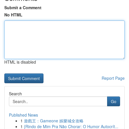
Submit a Comment
No HTML
HTML is disabled
Report Page
Search
Go
Published News
1
遊戲王：Gameone 娛樂城全攻略
1
{Rindo de Mim Pra Não Chorar: O Humor Autocrít...