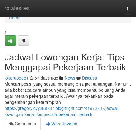
Home
rotatesites
Togg
navi
Home
1
Jadwal Lowongan Kerja: Tips
Menggapai Pekerjaan Terbaik
loker035881
57 days ago
News
Discuss
Mencari posisi yang sesuai memang bisa jadi tantangan. Namun ,
ada beberapa cara ampuh yang bisa membantu peluang Anda
agar meraih pekerjaan terbaik . Awalnya, tekankan pada
pengembangan keterampilan
https://gregorylcyy288787.blogitright.com/41972737/jadwal-
lowongan-kerja-tips-meraih-pekerjaan-terbaik
Comments
Who Upvoted