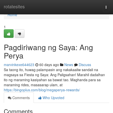
Home
rotatesites
Togg
navi
Home
1
Pagdiriwang ng Saya: Ang
Perya
marvinkexe644623
60 days ago
News
Discuss
Sa taong ito, huwag palampasin ang nakakaaliw sandali na
magsaya sa Fiesta ng Saya: Ang Paligsahan! Marahil dadalhan
ito ng maraming kasiyahan sa bawat tao. Maghanda para sa
maraming rides, masasarap ulam, at
https://bingoplus.com/blog/megaperya-rewards/
Comments
Who Upvoted
Comments