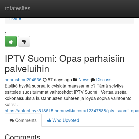
Home
rotatesites
Home
1
IPTV Suomi: Opas parhaisiin
palveluihin
adamsbmd294536
57 days ago
News
Discuss
Etsitkö hyvää suoraa televisiota maassamme? Tämä selvitys
esittelee suosituimmat vaihtoehdot IPTV Suomi . Vertaa useita
kokonaisuuksia kustannusten suhteen ja löydä sopiva vaihtoehto
kotiisi .
https://antonhoyz518615.homewikia.com/12347888/iptv_suomi_opas_
Comments
Who Upvoted
Comments