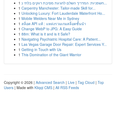
1
חשפניות: המדריך השלם לחגיגת מסיבת רווקים בלתי נ...
1
Carpentry Manchester: Tailor-made Skill for...
1
Unlocking Luxury: Fort Lauderdale Waterfront Ho...
1
Mobile Welders Near Me in Sydney
1
สล็อต API แท้ : แหล่งรวมเกมสล็อตชั้นนำ
1
Change WebP to JPG: A Easy Guide
1
88m: What is it and is it Safe?
1
Navigating Psychiatric Hospital Care: A Patient...
1
Las Vegas Garage Door Repair: Expert Services Y...
1
Getting in Touch with Us
1
This Domination of the Giant Warrior
Copyright © 2026 |
Advanced Search
|
Live
|
Tag Cloud
|
Top
Users
| Made with
Kliqqi CMS
|
All RSS Feeds