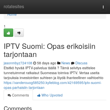
Home
rotatesites
Togg
navi
Home
1
IPTV Suomi: Opas erikoisiin
tarjontaan
jasonmbyz724108
58 days ago
News
Discuss
Etsitkö hyvää IPTV-palvelua täällä ? Tämä selvitys esittelee
tunnetuimmat ratkaisut Suomessa toimiva IPTV. Vertaa useita
tarjouksia investointien suhteen ja löydä ihanteellinen vaihtoehto
https://xanderouog585250.kylieblog.com/42169595/iptv-suomi-
opas-parhaisiin-tarjontaan
Comments
Who Upvoted
Comments