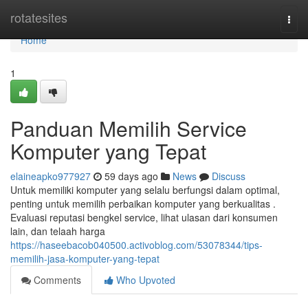
Home
rotatesites
Togg
navi
Home
1
Panduan Memilih Service
Komputer yang Tepat
elaineapko977927
59 days ago
News
Discuss
Untuk memiliki komputer yang selalu berfungsi dalam optimal,
penting untuk memilih perbaikan komputer yang berkualitas .
Evaluasi reputasi bengkel service, lihat ulasan dari konsumen
lain, dan telaah harga
https://haseebacob040500.activoblog.com/53078344/tips-
memilih-jasa-komputer-yang-tepat
Comments
Who Upvoted