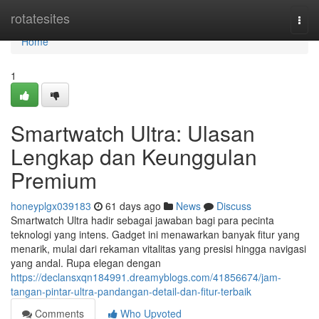
Home
rotatesites
Togg
navi
Home
1
Smartwatch Ultra: Ulasan
Lengkap dan Keunggulan
Premium
honeyplgx039183
61 days ago
News
Discuss
Smartwatch Ultra hadir sebagai jawaban bagi para pecinta
teknologi yang intens. Gadget ini menawarkan banyak fitur yang
menarik, mulai dari rekaman vitalitas yang presisi hingga navigasi
yang andal. Rupa elegan dengan
https://declansxqn184991.dreamyblogs.com/41856674/jam-
tangan-pintar-ultra-pandangan-detail-dan-fitur-terbaik
Comments
Who Upvoted