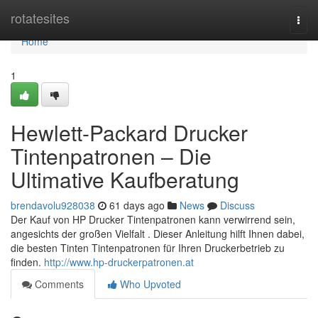
Home
rotatesites
Togg
navi
Home
1
Hewlett-Packard Drucker
Tintenpatronen – Die
Ultimative Kaufberatung
brendavolu928038
61 days ago
News
Discuss
Der Kauf von HP Drucker Tintenpatronen kann verwirrend sein,
angesichts der großen Vielfalt . Dieser Anleitung hilft Ihnen dabei,
die besten Tinten Tintenpatronen für Ihren Druckerbetrieb zu
finden.
http://www.hp-druckerpatronen.at
Comments
Who Upvoted