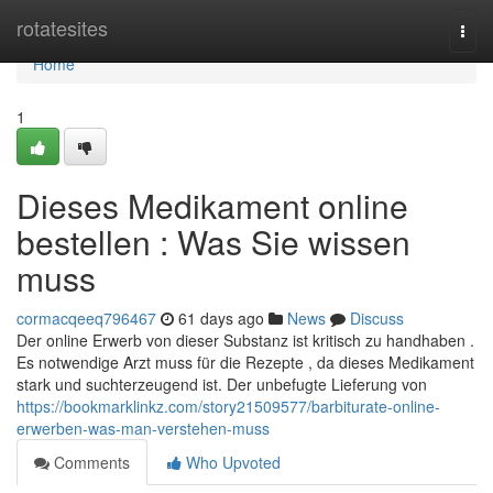
Home
rotatesites
Togg
navi
Home
1
Dieses Medikament online
bestellen : Was Sie wissen
muss
cormacqeeq796467
61 days ago
News
Discuss
Der online Erwerb von dieser Substanz ist kritisch zu handhaben .
Es notwendige Arzt muss für die Rezepte , da dieses Medikament
stark und suchterzeugend ist. Der unbefugte Lieferung von
https://bookmarklinkz.com/story21509577/barbiturate-online-
erwerben-was-man-verstehen-muss
Comments
Who Upvoted