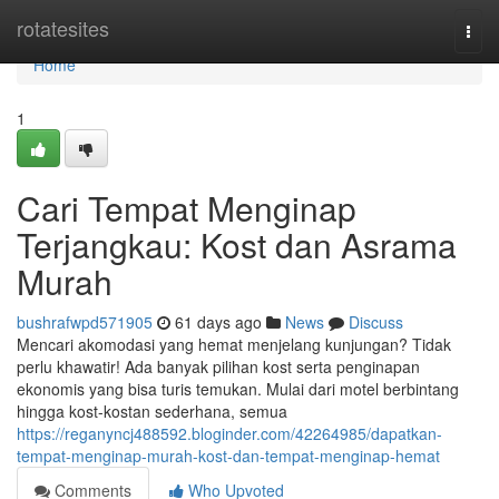
Home
rotatesites
Togg
navi
Home
1
Cari Tempat Menginap
Terjangkau: Kost dan Asrama
Murah
bushrafwpd571905
61 days ago
News
Discuss
Mencari akomodasi yang hemat menjelang kunjungan? Tidak
perlu khawatir! Ada banyak pilihan kost serta penginapan
ekonomis yang bisa turis temukan. Mulai dari motel berbintang
hingga kost-kostan sederhana, semua
https://reganyncj488592.bloginder.com/42264985/dapatkan-
tempat-menginap-murah-kost-dan-tempat-menginap-hemat
Comments
Who Upvoted