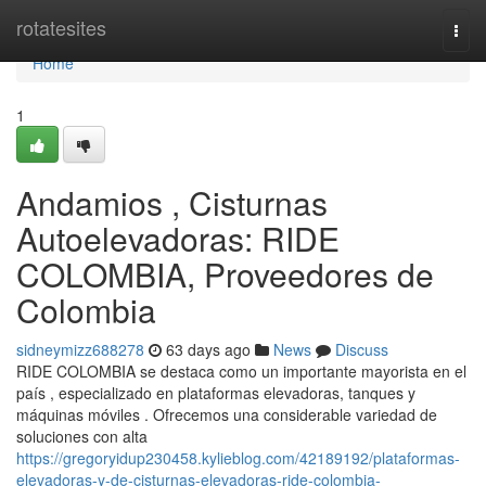
Home
rotatesites
Togg
navi
Home
1
Andamios , Cisturnas
Autoelevadoras: RIDE
COLOMBIA, Proveedores de
Colombia
sidneymizz688278
63 days ago
News
Discuss
RIDE COLOMBIA se destaca como un importante mayorista en el
país , especializado en plataformas elevadoras, tanques y
máquinas móviles . Ofrecemos una considerable variedad de
soluciones con alta
https://gregoryidup230458.kylieblog.com/42189192/plataformas-
elevadoras-y-de-cisturnas-elevadoras-ride-colombia-