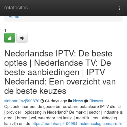
Home
rotatesites
Togg
navi
Home
1
Nederlandse IPTV: De beste
opties | Nederlandse TV: De
beste aanbiedingen | IPTV
Nederland: Een overzicht van
de beste keuzes
siobhanfmzj590870
64 days ago
News
Discuss
Op zoek naar een de goede betrouwbare betaalbare IPTV dienst
| provider | oplossing in Nederland? De markt | sector | industrie is
groot | breed | vol, waardoor het lastig | moeilijk | een uitdaging
kan zijn om de
https://mariahaspt100964.theideasblog.com/profile