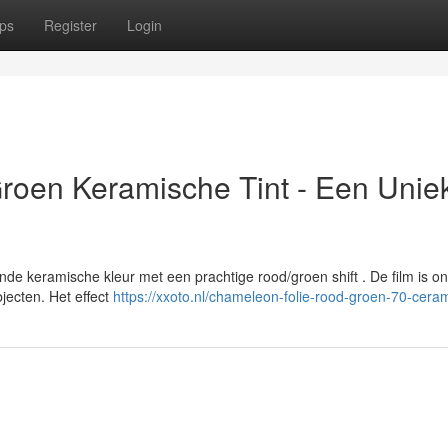
ps
Register
Login
roen Keramische Tint - Een Unie
de keramische kleur met een prachtige rood/groen shift . De film is o
jecten. Het effect
https://xxoto.nl/chameleon-folie-rood-groen-70-ceram