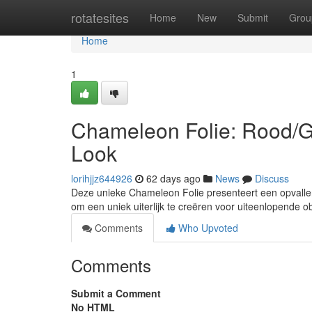
Home
rotatesites
Home
New
Submit
Grou
Home
1
Chameleon Folie: Rood/G
Look
lorihjjz644926
62 days ago
News
Discuss
Deze unieke Chameleon Folie presenteert een opvallen
om een uniek uiterlijk te creëren voor uiteenlopende ob
Comments
Who Upvoted
Comments
Submit a Comment
No HTML