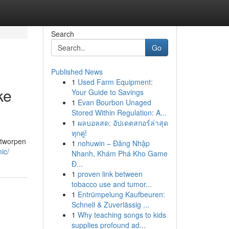
Search
Go
Published News
1
Used Farm Equipment:
ke
Your Guide to Savings
1
Evan Bourbon Unaged
Stored Within Regulation: A...
1
ผลบอลสด: อัปเดตสกอร์ล่าสุด
ทุกคู่!
ntworpen
1
nohuwin – Đăng Nhập
ic/
Nhanh, Khám Phá Kho Game
Đ...
1
proven link between
tobacco use and tumor...
1
Entrümpelung Kaufbeuren:
Schnell & Zuverlässig ...
1
Why teaching songs to kids
supplies profound ad...