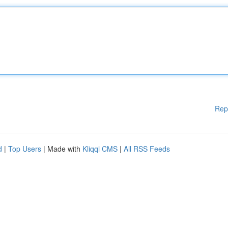
Rep
d
|
Top Users
| Made with
Kliqqi CMS
|
All RSS Feeds