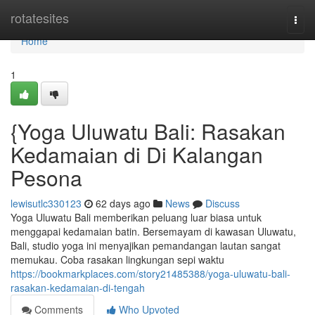
Home
rotatesites
Togg
navi
Home
1
{Yoga Uluwatu Bali: Rasakan
Kedamaian di Di Kalangan
Pesona
lewisutlc330123
62 days ago
News
Discuss
Yoga Uluwatu Bali memberikan peluang luar biasa untuk
menggapai kedamaian batin. Bersemayam di kawasan Uluwatu,
Bali, studio yoga ini menyajikan pemandangan lautan sangat
memukau. Coba rasakan lingkungan sepi waktu
https://bookmarkplaces.com/story21485388/yoga-uluwatu-bali-
rasakan-kedamaian-di-tengah
Comments
Who Upvoted