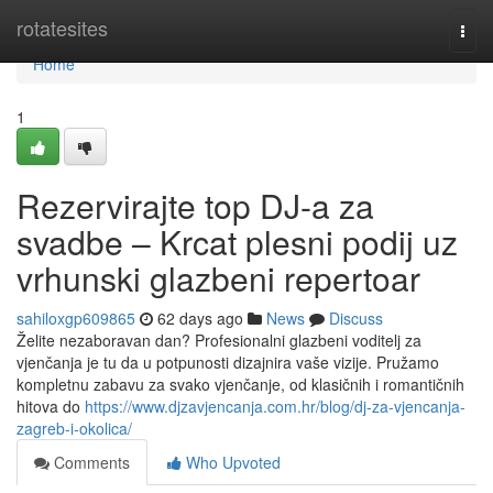
Home
rotatesites
Togg
navi
Home
1
Rezervirajte top DJ-a za
svadbe – Krcat plesni podij uz
vrhunski glazbeni repertoar
sahiloxgp609865
62 days ago
News
Discuss
Želite nezaboravan dan? Profesionalni glazbeni voditelj za
vjenčanja je tu da u potpunosti dizajnira vaše vizije. Pružamo
kompletnu zabavu za svako vjenčanje, od klasičnih i romantičnih
hitova do
https://www.djzavjencanja.com.hr/blog/dj-za-vjencanja-
zagreb-i-okolica/
Comments
Who Upvoted