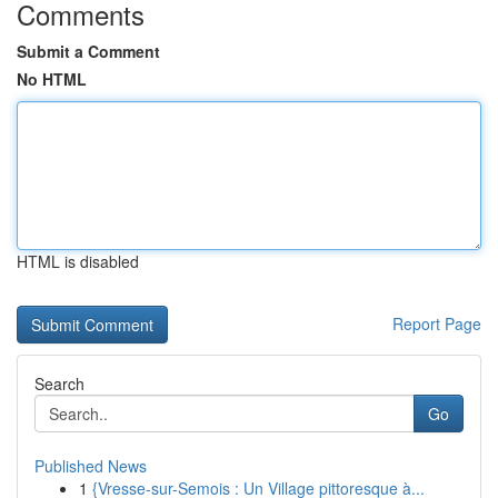
Comments
Submit a Comment
No HTML
HTML is disabled
Report Page
Search
Go
Published News
1
{Vresse-sur-Semois : Un Village pittoresque à...