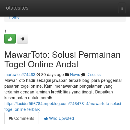
Home
rotatesites
Togg
navi
Home
1
MawarToto: Solusi Permainan
Togel Online Andal
marcwicc274463
80 days ago
News
Discuss
MawarToto hadir sebagai jawaban terbaik bagi para penggemar
pasaran togel online. Kami menawarkan pengalaman yang
terjamin dengan jaminan kredibilitas yang tinggi . Dapatkan
kesempatan untuk meraih
https://lucidcr556784.mpeblog.com/74647814/mawartoto-solusi-
togel-online-terbaik
Comments
Who Upvoted