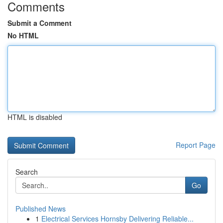
Comments
Submit a Comment
No HTML
HTML is disabled
Report Page
Search
Go
Published News
1
Electrical Services Hornsby Delivering Reliable...