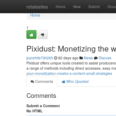
Home
rotatesites
Home
New
Submit
Grou
Home
1
Pixidust: Monetizing the
joycehtls790265
82 days ago
News
Discuss
Pixidust offers unique tools created to assist producer
a range of methods including direct accesses, easy ma
your-monetization-creator-s-content-small-strategies
Comments
Who Upvoted
Comments
Submit a Comment
No HTML