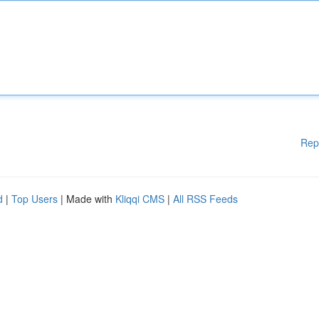
Rep
d
|
Top Users
| Made with
Kliqqi CMS
|
All RSS Feeds