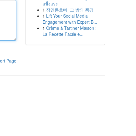
แข็งแรง
1
장안동호빠, 그 밤의 풍경
1
Lift Your Social Media
Engagement with Expert B...
1
Crème à Tartiner Maison :
La Recette Facile e...
ort Page