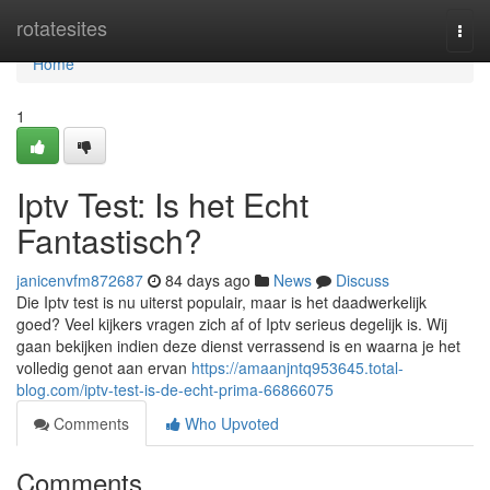
Home
rotatesites
Togg
navi
Home
1
Iptv Test: Is het Echt
Fantastisch?
janicenvfm872687
84 days ago
News
Discuss
Die Iptv test is nu uiterst populair, maar is het daadwerkelijk
goed? Veel kijkers vragen zich af of Iptv serieus degelijk is. Wij
gaan bekijken indien deze dienst verrassend is en waarna je het
volledig genot aan ervan
https://amaanjntq953645.total-
blog.com/iptv-test-is-de-echt-prima-66866075
Comments
Who Upvoted
Comments