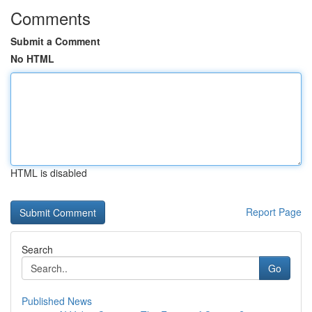
Comments
Submit a Comment
No HTML
HTML is disabled
Report Page
Search
Go
Published News