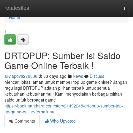
Home
rotatesites
Togg
navi
Home
1
DRTOPUP: Sumber Isi Saldo
Game Online Terbaik !
aliviapova279836
83 days ago
News
Discuss
Mencari lokasi aman untuk membeli top up game online? Jangan
ragu lagi! DRTOPUP adalah pilihan terbaik untuk semua
kebutuhan kebutuhanmu ! Kami menyediakan berbagai pilihan
saldo untuk berbagai game
https://bookmarkhard.com/story21492248/drtopup-sumber-top-
up-game-online-terbaikmu
Comments
Who Upvoted