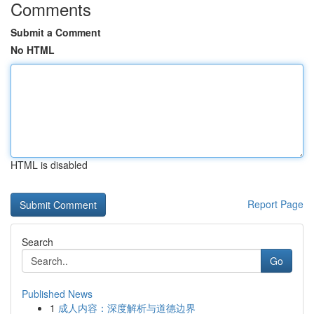
Comments
Submit a Comment
No HTML
HTML is disabled
Report Page
Search
Go
Published News
1
成人内容：深度解析与道德边界