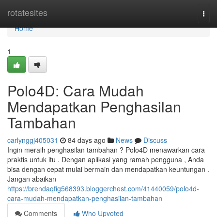
Home
rotatesites
Togg
navi
Home
1
Polo4D: Cara Mudah
Mendapatkan Penghasilan
Tambahan
carlynggj405031
84 days ago
News
Discuss
Ingin meraih penghasilan tambahan ? Polo4D menawarkan cara
praktis untuk itu . Dengan aplikasi yang ramah pengguna , Anda
bisa dengan cepat mulai bermain dan mendapatkan keuntungan .
Jangan abaikan
https://brendaqfig568393.bloggerchest.com/41440059/polo4d-
cara-mudah-mendapatkan-penghasilan-tambahan
Comments
Who Upvoted