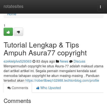
Home
rotatesites
Togg
navi
Home
1
Tutorial Lengkap & Tips
Ampuh Asura77 copyright
ezekielplvs529363
83 days ago
News
Discuss
Mempermudah copyright ke situs Asura-77 adalah maksud utama
dari artikel artikel ini. Segala pemain mengalami kendala saat
mencoba tahapan copyright ke akun masing-masing . Panduan
tersebut akan
https://robertlbwq102988.techionblog.com/profile
Comments
Who Upvoted
Comments