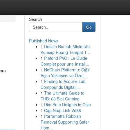
Search
Go
Published News
1
Desain Rumah Minimalis:
Konsep Ruang Tempat T...
1
Plafond PVC : Le Guide
Complet pour une Install...
1
NoChain Platformu: Çığır
para
Açan Yaklaşımı ve Özel...
1
Finding to Acquire Lab
Compounds Digitall...
1
The Ultimate Guide to
THB168 Slot Gaming
1
Dim Sum Delights in Oslo
1
Cập Nhật Link Vn88
1
Parramatta Rubbish
Removal Supporting Safer
Hom...