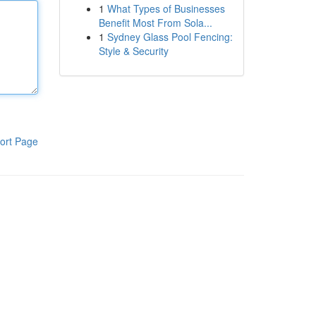
1
What Types of Businesses
Benefit Most From Sola...
1
Sydney Glass Pool Fencing:
Style & Security
ort Page