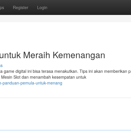
ps
Register
Login
al untuk Meraih Kemenangan
ss
 game digital ini bisa terasa menakutkan. Tips ini akan memberikan 
n Mesin Slot dan menambah kesempatan untuk
line-panduan-pemula-untuk-menang