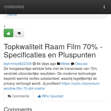
Home
rotatesites
Togg
navi
Home
1
Topkwaliteit Raam Film 70% -
Specificaties en Pluspunten
laytnmeyd622339
84 days ago
News
Discuss
De hoogwaardige window folíe met de transmissie van 70%
verstrekt uitzonderlijke resultaten. De moderne technologie
beperkt warmte verlies substantieel, waarbij tegelijkertijd de
privacy verhoogd wordt. Jij profiteert
https://xxoto.nl/premium-
window-film-70-dot-matrix/
Comments
Who Upvoted
Comments