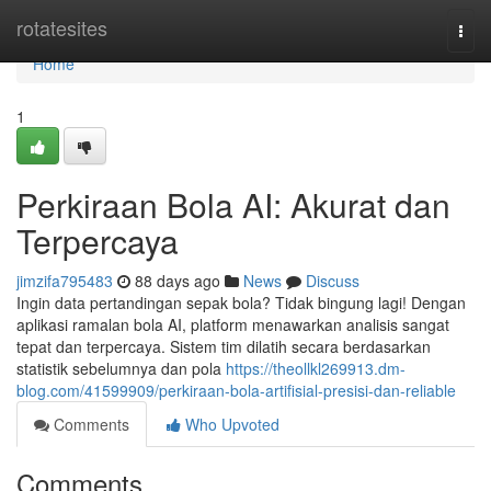
Home
rotatesites
Togg
navi
Home
1
Perkiraan Bola AI: Akurat dan
Terpercaya
jimzifa795483
88 days ago
News
Discuss
Ingin data pertandingan sepak bola? Tidak bingung lagi! Dengan
aplikasi ramalan bola AI, platform menawarkan analisis sangat
tepat dan terpercaya. Sistem tim dilatih secara berdasarkan
statistik sebelumnya dan pola
https://theollkl269913.dm-
blog.com/41599909/perkiraan-bola-artifisial-presisi-dan-reliable
Comments
Who Upvoted
Comments