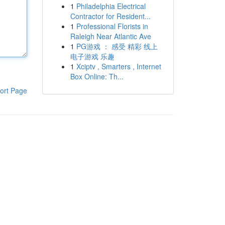
1
Philadelphia Electrical
Contractor for Resident...
1
Professional Florists in
Raleigh Near Atlantic Ave
1
PG游戏 ： 感受 精彩 线上
电子游戏 乐趣
1
Xciptv , Smarters , Internet
Box Online: Th...
ort Page