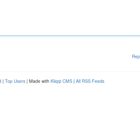
Rep
d
|
Top Users
| Made with
Kliqqi CMS
|
All RSS Feeds