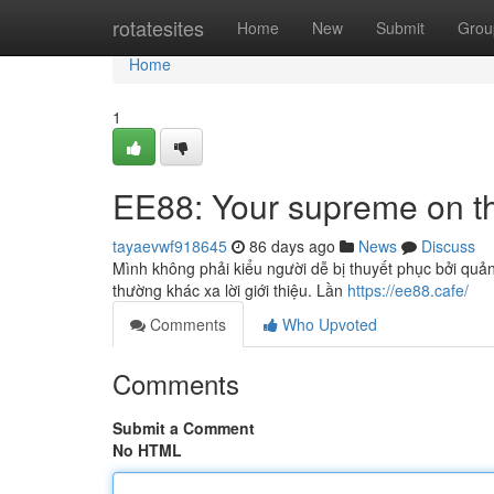
Home
rotatesites
Home
New
Submit
Grou
Home
1
EE88: Your supreme on th
tayaevwf918645
86 days ago
News
Discuss
Mình không phải kiểu người dễ bị thuyết phục bởi quảng
thường khác xa lời giới thiệu. Lần
https://ee88.cafe/
Comments
Who Upvoted
Comments
Submit a Comment
No HTML