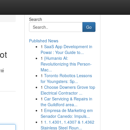
Search
Go
Published News
1
SaaS App Development in
ot
Powai : Your Guide to...
1
{Humanio AI:
Revolutionizing this Person-
Mac...
 tế
1
Toronto Robotics Lessons
for Youngsters: Sp...
1
Choose Downers Grove top
Electrical Contractor ...
1
Car Servicing & Repairs in
the Guildford area...
1
Empresa de Marketing em
Senador Canedo: Impuls...
1
1. 1.4301, 1.4307 & 1.4362
Stainless Steel Roun...