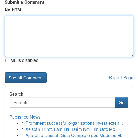
Submit a Comment
No HTML
HTML is disabled
Report Page
Search
Go
Published News
1
Prominent successful organisations invest exten...
1
Xe Cần Trước Lâm Hà: Điểm Nơi Tìm Ước Mơ
1
Aparelho Duosat: Guia Completo dos Modelos Bl...