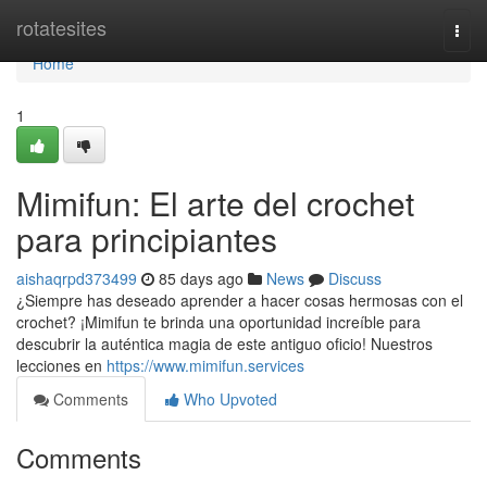
Home
rotatesites
Togg
navi
Home
1
Mimifun: El arte del crochet
para principiantes
aishaqrpd373499
85 days ago
News
Discuss
¿Siempre has deseado aprender a hacer cosas hermosas con el
crochet? ¡Mimifun te brinda una oportunidad increíble para
descubrir la auténtica magia de este antiguo oficio! Nuestros
lecciones en
https://www.mimifun.services
Comments
Who Upvoted
Comments