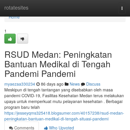
Home
rotatesites
Togg
navi
Home
1
RSUD Medan: Peningkatan
Bantuan Medikal di Tengah
Pandemi Pandemi
myaezaa330234
86 days ago
News
Discuss
Meskipun di tengah tantangan yang disebabkan oleh masa
pandemi COVID-19, Fasilitas Kesehatan Medan terus melakukan
upaya untuk memperkuat mutu pelayanan kesehatan . Berbagai
program baru telah
https://jesseyqms325418.blogsumer.com/40157238/rsud-medan-
peningkatan-bantuan-medikal-di-tengah-situasi-pandemi
Comments
Who Upvoted