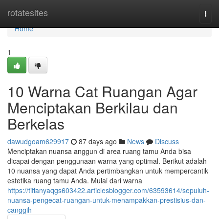
Home
rotatesites
Togg
navi
Home
1
10 Warna Cat Ruangan Agar
Menciptakan Berkilau dan
Berkelas
dawudgoam629917
87 days ago
News
Discuss
Menciptakan nuansa anggun di area ruang tamu Anda bisa
dicapai dengan penggunaan warna yang optimal. Berikut adalah
10 nuansa yang dapat Anda pertimbangkan untuk mempercantik
estetika ruang tamu Anda. Mulai dari warna
https://tiffanyaqgs603422.articlesblogger.com/63593614/sepuluh-
nuansa-pengecat-ruangan-untuk-menampakkan-prestisius-dan-
canggih