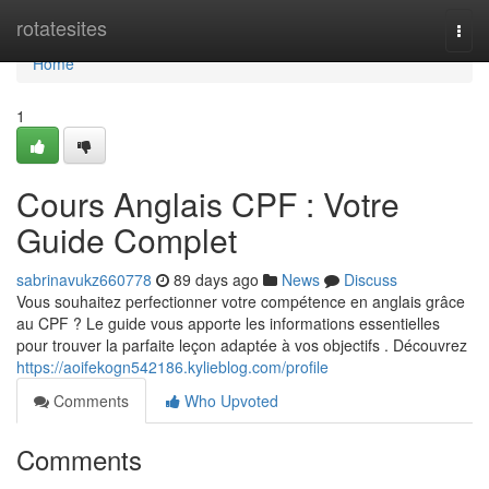
Home
rotatesites
Togg
navi
Home
1
Cours Anglais CPF : Votre
Guide Complet
sabrinavukz660778
89 days ago
News
Discuss
Vous souhaitez perfectionner votre compétence en anglais grâce
au CPF ? Le guide vous apporte les informations essentielles
pour trouver la parfaite leçon adaptée à vos objectifs . Découvrez
https://aoifekogn542186.kylieblog.com/profile
Comments
Who Upvoted
Comments