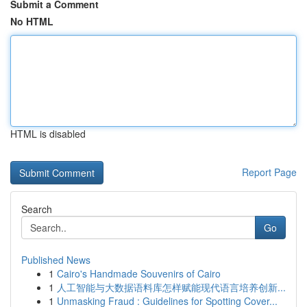
Submit a Comment
No HTML
HTML is disabled
Report Page
Search
Go
Published News
1
Cairo's Handmade Souvenirs of Cairo
1
人工智能与大数据语料库怎样赋能现代语言培养创新...
1
Unmasking Fraud : Guidelines for Spotting Cover...