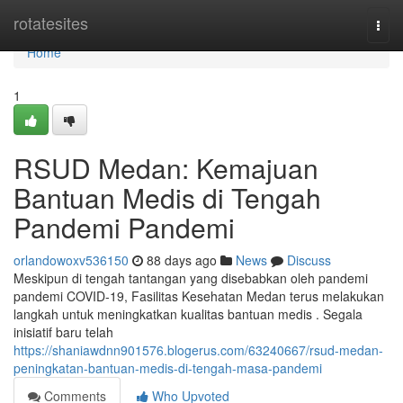
Home
rotatesites
Togg
navi
Home
1
RSUD Medan: Kemajuan
Bantuan Medis di Tengah
Pandemi Pandemi
orlandowoxv536150
88 days ago
News
Discuss
Meskipun di tengah tantangan yang disebabkan oleh pandemi
pandemi COVID-19, Fasilitas Kesehatan Medan terus melakukan
langkah untuk meningkatkan kualitas bantuan medis . Segala
inisiatif baru telah
https://shaniawdnn901576.blogerus.com/63240667/rsud-medan-
peningkatan-bantuan-medis-di-tengah-masa-pandemi
Comments
Who Upvoted