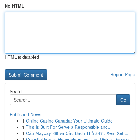
No HTML
HTML is disabled
Report Page
Search
Go
Published News
1
Online Casino Canada: Your Ultimate Guide
1
This Is Built For Serve a Responsible and...
1
Cầu Maybay168 và Cầu Bạch Thủ 247 : Xem Xét ...
1
Celestial Mage: Heavenly Power and Divine Lineage