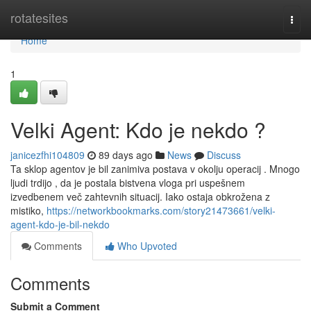
Home
rotatesites
Togg
navi
Home
1
Velki Agent: Kdo je nekdo ?
janicezfhi104809
89 days ago
News
Discuss
Ta sklop agentov je bil zanimiva postava v okolju operacij . Mnogo
ljudi trdijo , da je postala bistvena vloga pri uspešnem
izvedbenem več zahtevnih situacij. Iako ostaja obkrožena z
mistiko,
https://networkbookmarks.com/story21473661/velki-
agent-kdo-je-bil-nekdo
Comments
Who Upvoted
Comments
Submit a Comment