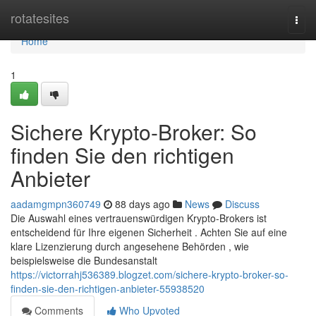
Home
rotatesites
Togg
navi
Home
1
Sichere Krypto-Broker: So
finden Sie den richtigen
Anbieter
aadamgmpn360749
88 days ago
News
Discuss
Die Auswahl eines vertrauenswürdigen Krypto-Brokers ist
entscheidend für Ihre eigenen Sicherheit . Achten Sie auf eine
klare Lizenzierung durch angesehene Behörden , wie
beispielsweise die Bundesanstalt
https://victorrahj536389.blogzet.com/sichere-krypto-broker-so-
finden-sie-den-richtigen-anbieter-55938520
Comments
Who Upvoted