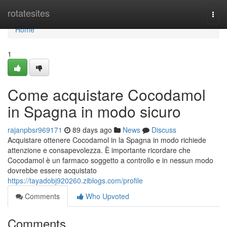
Home
rotatesites
Togg
navi
Home
1
Come acquistare Cocodamol
in Spagna in modo sicuro
rajanpbsr969171
89 days ago
News
Discuss
Acquistare ottenere Cocodamol in la Spagna in modo richiede
attenzione e consapevolezza. È importante ricordare che
Cocodamol è un farmaco soggetto a controllo e in nessun modo
dovrebbe essere acquistato
https://tayadobj920260.ziblogs.com/profile
Comments
Who Upvoted
Comments