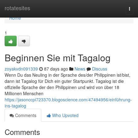
Home
rotatesites
Togg
navi
Home
1
Beginnen Sie mit Tagalog
zoyakvdn091339
87 days ago
News
Discuss
Wenn Du das Neuling in der Sprache des/der Philippinen ist/bist,
dann ist Tagalog für Dich ein guter Startpunkt. Tagalog ist die
offizielle Sprache der den Philippinen und wird von über 18
Millionen Menschen
https://jasonccpi723370.blogoscience.com/47494956/einführung-
ins-tagalog
Comments
Who Upvoted
Comments