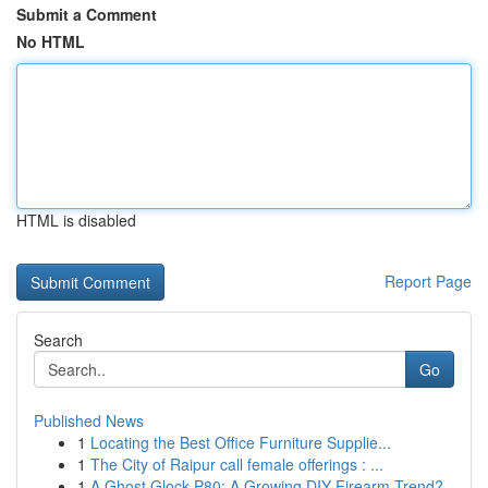
Submit a Comment
No HTML
HTML is disabled
Report Page
Search
Go
Published News
1
Locating the Best Office Furniture Supplie...
1
The City of Raipur call female offerings : ...
1
A Ghost Glock P80: A Growing DIY Firearm Trend?