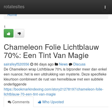
Home
rotatesites
Togg
navi
Home
1
Chameleon Folie Lichtblauw
70%: Een Tint Van Magie
sairafeyf520556
86 days ago
News
Discuss
De Chameleon wrap Lichtblauw 70% is bijzonder meer dan enkel
een nuance; het is een uitdrukking van mysterie. Deze specifieke
kleurtoon combineert de rust van hemelblauw met een subtiele
onderliggende
https://bookmarkindexing.com/story21278197/chameleon-folie-
lichtblauw-70-een-tint-van-magie
Comments
Who Upvoted