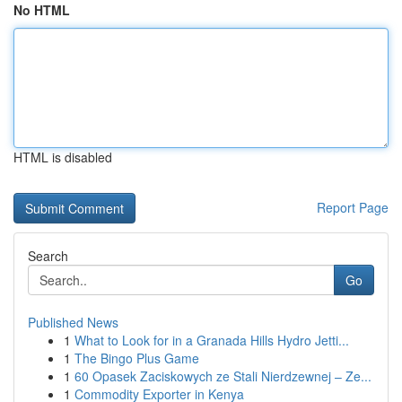
No HTML
HTML is disabled
Report Page
Search
Go
Published News
1
What to Look for in a Granada Hills Hydro Jetti...
1
The Bingo Plus Game
1
60 Opasek Zaciskowych ze Stali Nierdzewnej – Ze...
1
Commodity Exporter in Kenya