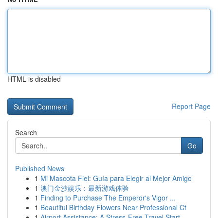
HTML is disabled
Report Page
Search
Go
Published News
1
Mi Mascota Fiel: Guía para Elegir al Mejor Amigo
1
澳门金沙娱乐：最新游戏体验
1
Finding to Purchase The Emperor's Vigor ...
1
Beautiful Birthday Flowers Near Professional Ct
1
Airport Assistance: A Stress-Free Travel Start