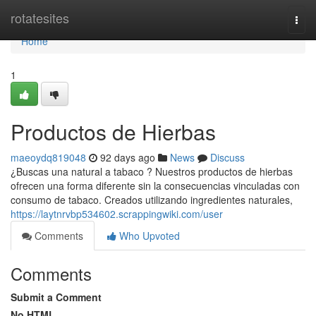
Home
rotatesites
Togg
navi
Home
1
Productos de Hierbas
maeoydq819048
92 days ago
News
Discuss
¿Buscas una natural a tabaco ? Nuestros productos de hierbas
ofrecen una forma diferente sin la consecuencias vinculadas con
consumo de tabaco. Creados utilizando ingredientes naturales,
https://laytnrvbp534602.scrappingwiki.com/user
Comments
Who Upvoted
Comments
Submit a Comment
No HTML