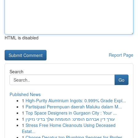
HTML is disabled
Report Page
Search
Go
Published News
1
High-Purity Aluminium Ingots: 0.999% Grade Expl...
1
Partisipasi Perempuan daerah Maluku dalam M...
1
Top Space Designers in Gurgaon City : Your ...
1
עורך דין אברהם הופרט: המומחה שלך בדיני נזיקין
1
Stress Free Home Cleanouts Using Deceased
Estat...
1
Choose Decatur top Plumbing Services for Profes...