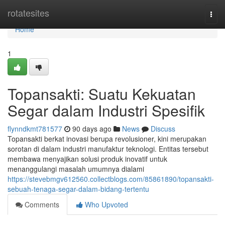
Home
rotatesites
Togg
navi
Home
1
Topansakti: Suatu Kekuatan
Segar dalam Industri Spesifik
flynndkmt781577
90 days ago
News
Discuss
Topansakti berkat inovasi berupa revolusioner, kini merupakan
sorotan di dalam industri manufaktur teknologi. Entitas tersebut
membawa menyajikan solusi produk inovatif untuk
menanggulangi masalah umumnya dialami
https://stevebmgv612560.collectblogs.com/85861890/topansakti-
sebuah-tenaga-segar-dalam-bidang-tertentu
Comments
Who Upvoted